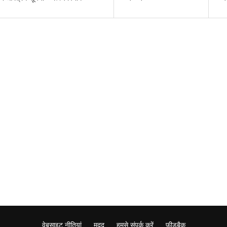
वेबसाइट नीतियां
मदद
हमसे संपर्क करें
फ़ीडबैक